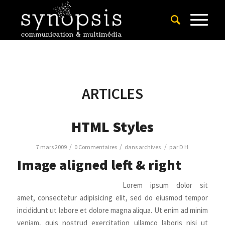
ARTICLES
HTML Styles
/
/
/
7 mars 2009
0 Commentaires
dans
archives
par
D H
Image aligned left & right
Lorem ipsum dolor sit
amet, consectetur adipisicing elit, sed do eiusmod tempor
incididunt ut labore et dolore magna aliqua. Ut enim ad minim
veniam, quis nostrud exercitation ullamco laboris nisi ut